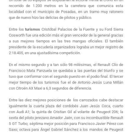
recorrido de 1.200 metros en la carretera que comunica esta
localidad con el municipio de Posadas, en un tramo muy ratonero
que de nuevo hizo las delicias de pilotos y público.
Entre los
turismos
Cristóbal Palacios de la Fuente y su Ford Sierra
Cosworth fue una edición más el gran vencedor de la general gracias
a sus mejores tiempos en las tres mangas oficiales. El también
presidente de la escudería organizadora lograba un mejor registro de
2:18.405, en una ajustadísima competición.
En el mismo segundo y a tan sólo 98 milésimas, el Renault Clío de
Francisco Mata Panzuela se quedaba a las puertas del triunfo y se
tuvo que conformar con el segundo puesto en el podio final. El tercer
mejor tiempo de los turismos fue el de Antonio Jesús Luna Millán
con Citroën AX Maxi a 6,3 segundos de diferencia.
Entre las diez mejores posiciones de los carrozados cabe destacar
igualmente la cuarta plaza del cordobés Juan Jesús Coca, cuarto
con Audi A1; la quinta de Cristian Gil al volante de Peugeot 206; la
sexta del piloto jerezano Amador Jaén, con su incombustible Renault
5 GT Turbo; séptima mejor posición para Francisco Javier Pérez con
Saxo; octava para Ángel Gabriel Sánchez a los mandos de Peugeot