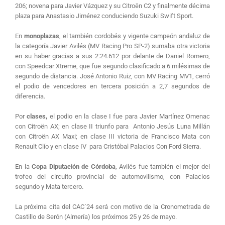
206; novena para Javier Vázquez y su Citroën C2 y finalmente décima
plaza para Anastasio Jiménez conduciendo Suzuki Swift Sport.
En
monoplazas
, el también cordobés y vigente campeón andaluz de
la categoría Javier Avilés (MV Racing Pro SP-2) sumaba otra victoria
en su haber gracias a sus 2:24.612 por delante de Daniel Romero,
con Speedcar Xtreme, que fue segundo clasificado a 6 milésimas de
segundo de distancia. José Antonio Ruiz, con MV Racing MV1, cerró
el podio de vencedores en tercera posición a 2,7 segundos de
diferencia.
Por
clases,
el podio en la clase I fue para Javier Martínez Omenac
con Citroën AX; en clase II triunfo para Antonio Jesús Luna Millán
con Citroën AX Maxi; en clase III victoria de Francisco Mata con
Renault Clío y en clase IV para Cristóbal Palacios Con Ford Sierra.
En la
Copa Diputación de Córdoba
, Avilés fue también el mejor del
trofeo del circuito provincial de automovilismo, con Palacios
segundo y Mata tercero.
La próxima cita del CAC´24 será con motivo de la Cronometrada de
Castillo de Serón (Almería) los próximos 25 y 26 de mayo.