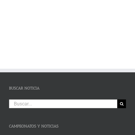
pleno de victorias en un brillante Campeonato de Andalucía de Karting
en Campillos
BUSCAR NOTICIA
Buscar:
CAMPEONATOS Y NOTICIAS