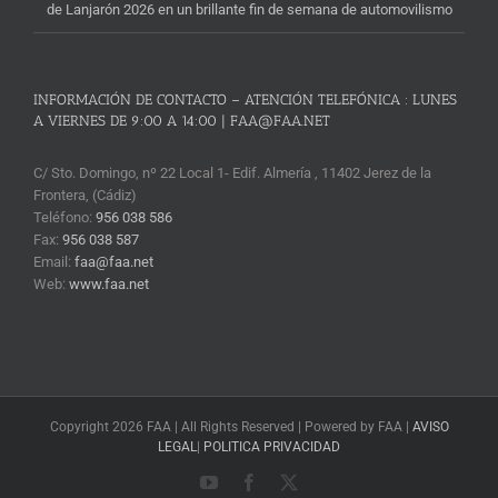
de Lanjarón 2026 en un brillante fin de semana de automovilismo
INFORMACIÓN DE CONTACTO – ATENCIÓN TELEFÓNICA : LUNES
A VIERNES DE 9:00 A 14:00 | FAA@FAA.NET
C/ Sto. Domingo, nº 22 Local 1- Edif. Almería , 11402 Jerez de la
Frontera, (Cádiz)
Teléfono:
956 038 586
Fax:
956 038 587
Email:
faa@faa.net
Web:
www.faa.net
Copyright 2026 FAA | All Rights Reserved | Powered by FAA |
AVISO
LEGAL
|
POLITICA PRIVACIDAD
YouTube
Facebook
X