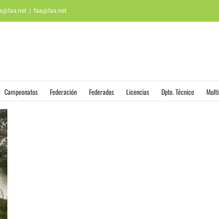
aa@faa.net
|
faa@faa.net
Campeonatos
Federación
Federados
Licencias
Dpto. Técnico
Mult